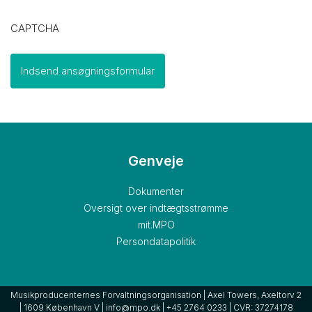
CAPTCHA
Genveje
Dokumenter
Oversigt over indtægtsstrømme
mit.MPO
Persondatapolitik
Musikproducenternes Forvaltningsorganisation | Axel Towers, Axeltorv 2
| 1609 København V | info@mpo.dk | +45 2764 0233 | CVR: 37274178