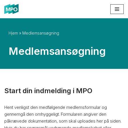
Spring
til
indhold
Hjem
»
Medlemsansøgning
Medlemsansøgning
Start din indmelding i MPO
Hent venligst den medfølgende medlemsformular og
gennemgå den omhyggeligt. Formularen angiver den
påkrævede dokumentation, som skal uploades her på siden.
Hvis du har spørgsmål vedrørende medlemskabet eller