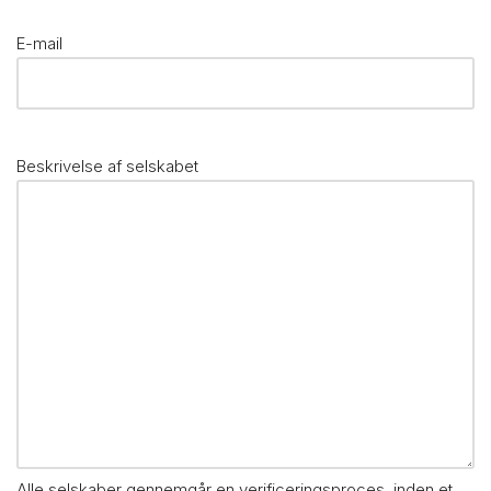
E-mail
Beskrivelse af selskabet
Alle selskaber gennemgår en verificeringsproces, inden et