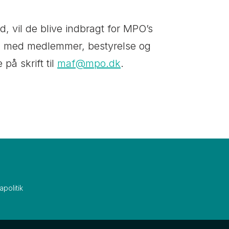
, vil de blive indbragt for MPO’s
en med medlemmer, bestyrelse og
på skrift til
maf@mpo.dk
.
politik