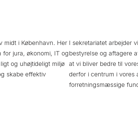
rv midt i København. Her
I sekretariatet arbejde
n for jura, økonomi, IT og
bestyrelse og aftagere a
igt og uhøjtideligt miljø
at vi bliver bedre til vor
og skabe effektiv
derfor i centrum i vore
forretningsmæssige fun