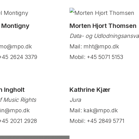
l Montigny
Morten Hjort Thomsen
Data- og Udlodningsansvar
 dmo@mpo.dk
Mail: mht@mpo.dk
 +45 2624 3379
Mobil: +45 5071 5153
 Ingholt
Kathrine Kjær
f Music Rights
Jura
min@mpo.dk
Mail: kak@mpo.dk
 +45 2021 2928
Mobil: +45 2849 5771