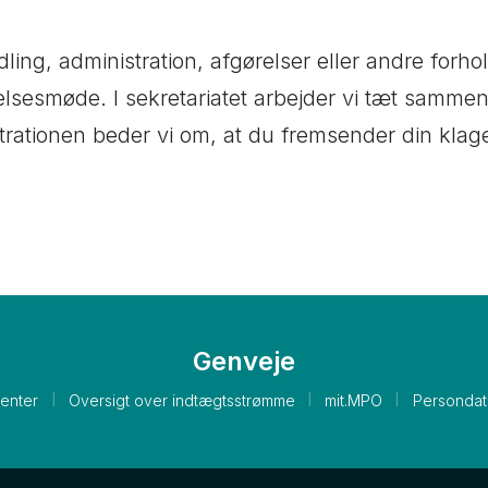
ng, administration, afgørelser eller andre forhold
sesmøde. I sekretariatet arbejder vi tæt samm
strationen beder vi om, at du fremsender din klage 
Genveje
l
l
l
enter
Oversigt over indtægtsstrømme
mit.MPO
Persondata