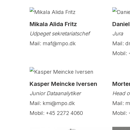
Mikala Alida Fritz
Danie
Udpeget sekretariatschef
Jura
Mail: maf@mpo.dk
Mail:
Mobil:
Kasper Meincke Iversen
Morten
Junior Dataanalytiker
Head o
Mail: kmi@mpo.dk
Mail: 
Mobil: +45 2272 4060
Mobil: