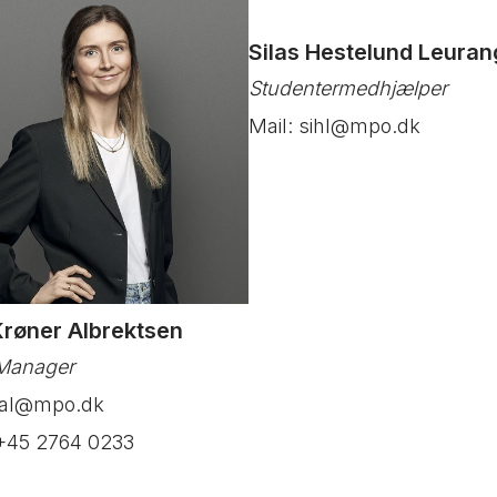
Silas Hestelund Leura
Studentermedhjælper
Mail: sihl@mpo.dk
Krøner Albrektsen
 Manager
jkal@mpo.dk
 +45 2764 0233