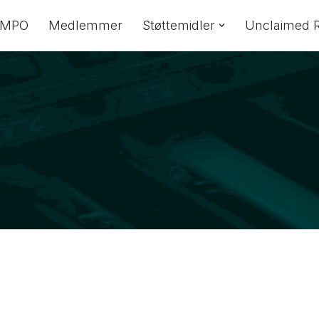
 MPO
Medlemmer
Støttemidler
Unclaimed R